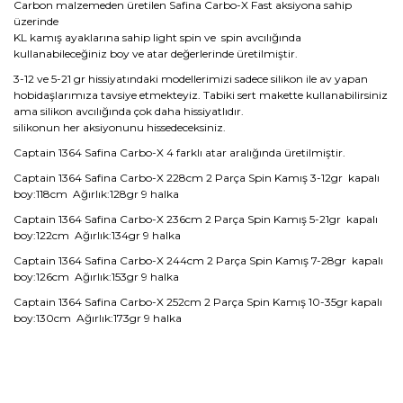
Carbon malzemeden üretilen Safina Carbo-X Fast aksiyona sahip
üzerinde
KL kamış ayaklarına sahip light spin ve spin avcılığında
kullanabileceğiniz boy ve atar değerlerinde üretilmiştir.
3-12 ve 5-21 gr hissiyatındaki modellerimizi sadece silikon ile av yapan
hobidaşlarımıza tavsiye etmekteyiz. Tabiki sert makette kullanabilirsiniz
ama silikon avcılığında çok daha hissiyatlıdır.
silikonun her aksiyonunu hissedeceksiniz.
Captain 1364 Safina Carbo-X 4 farklı atar aralığında üretilmiştir.
Captain 1364 Safina Carbo-X 228cm 2 Parça Spin Kamış 3-12gr kapalı
boy:118cm Ağırlık:128gr 9 halka
Captain 1364 Safina Carbo-X 236cm 2 Parça Spin Kamış 5-21gr kapalı
boy:122cm Ağırlık:134gr 9 halka
Captain 1364 Safina Carbo-X 244cm 2 Parça Spin Kamış 7-28gr kapalı
boy:126cm Ağırlık:153gr 9 halka
Captain 1364 Safina Carbo-X 252cm 2 Parça Spin Kamış 10-35gr kapalı
boy:130cm Ağırlık:173gr 9 halka