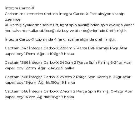
İntegra Carbo-X
Carbon malzemeden üretilen İntegra Carbo-X Fast aksiyona sahip
üzerinde
KL kamış ayaklarına sahip Lrf, light spin avcılığından spin avcılığa kadar
her kulvarda kullanabileceğiniz boy ve atar değerlerinde üretilmiştir.
İntegra Carbo-X toplamda 4 farklı atar aralığında üretilmiştir.
Captain 1347 İntegra Carbo-X 228cm 2 Parça LRF Kamışı 1-7gr Atar
kapalı boy:119cm Ağırlık:106gr 9 halka
Captain 1366 İntegra Carbo-X 240cm 2 Parça Spin Kamış 6-24gr Atar
kapalı boy:122cm Ağırlık:145gr 9 halka
Captain 1366 İntegra Carbo-X 259cm 2 Parça Spin Kamış 8-32gr Atar
kapalı boy:134cm Ağırlık:150gr 9 halka
Captain 1366 İntegra Carbo-X 274cm 2 Parça Spin Kamış 10-42gr Atar
kapalı boy:141cm Ağırlık:178gr 9 halka
Bu ürünün fiyat bilgisi, resim, ürün açıklamalarında ve diğer