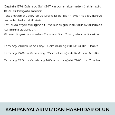
Captain 1374 Colarado Spin 24T karbon malzemeden üretilmiştir.
10-30Gr hissiyata sahiptir.
Fast aksiyon olup levrek ve lüfer gibi balıkların avlarında kıyıdan ve
tekneden kullanabilirsiniz.
Tatlı suda atçek avcılığında turna sudak gibi balıkların avlarında'da
kullanıma uygundur.
KL kamış ayaklarına sahip Colarado Spin 2 parçadan oluşmaktadır.
Tam boy 210cm Kapalı boy 110cm olup ağırlık 128Gr dır. 6 halka
Tam boy 240cm Kapalı boy 125cm olup ağırlık 148Gr dır. 6 halka
Tam boy 270cm Kapalı boy 140cm olup ağırlık 174Gr dır. 7 halka
Bu ürünün fiyat bilgisi, resim, ürün açıklamalarında ve diğer
konularda yetersiz gördüğünüz noktaları öneri formunu
Bu ürüne ilk yorumu siz yapın!
kullanarak tarafımıza iletebilirsiniz.
KAMPANYALARIMIZDAN HABERDAR OLUN
Görüş ve önerileriniz için teşekkür ederiz.