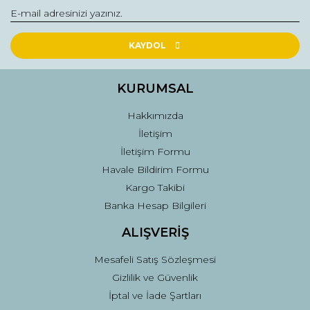
Yorum Yaz
Ürün resmi kalitesiz, bozuk veya görüntülenemiyor.
Ürün açıklamasında eksik bilgiler bulunuyor.
KAYDOL
Ürün bilgilerinde hatalar bulunuyor.
Ürün fiyatı diğer sitelerden daha pahalı.
KURUMSAL
Bu ürüne benzer farklı alternatifler olmalı.
Hakkımızda
İletişim
İletişim Formu
Havale Bildirim Formu
Kargo Takibi
Gönder
Banka Hesap Bilgileri
ALIŞVERİŞ
Mesafeli Satış Sözleşmesi
Gizlilik ve Güvenlik
İptal ve İade Şartları