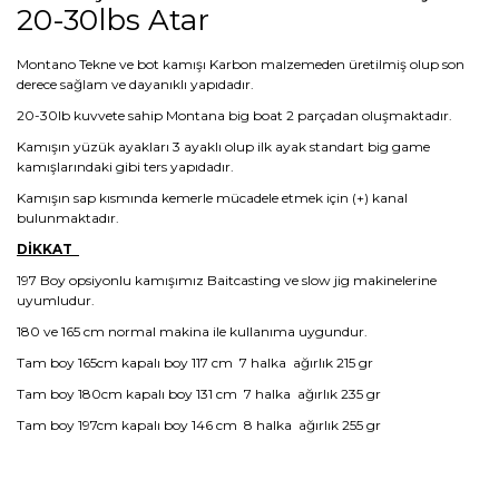
20-30lbs Atar
Montano Tekne ve bot kamışı Karbon malzemeden üretilmiş olup son
derece sağlam ve dayanıklı yapıdadır.
20-30lb kuvvete sahip Montana big boat 2 parçadan oluşmaktadır.
Kamışın yüzük ayakları 3 ayaklı olup ilk ayak standart big game
kamışlarındaki gibi ters yapıdadır.
Kamışın sap kısmında kemerle mücadele etmek için (+) kanal
bulunmaktadır.
DİKKAT
197 Boy opsiyonlu kamışımız Baitcasting ve slow jig makinelerine
uyumludur.
180 ve 165 cm normal makina ile kullanıma uygundur.
Tam boy 165cm kapalı boy 117 cm 7 halka ağırlık 215 gr
Tam boy 180cm kapalı boy 131 cm 7 halka ağırlık 235 gr
Tam boy 197cm kapalı boy 146 cm 8 halka ağırlık 255 gr