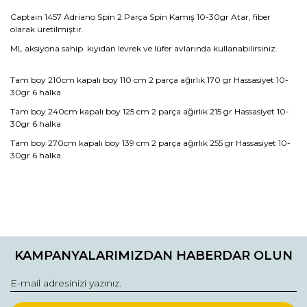
Captain 1457 Adriano Spin 2 Parça Spin Kamış 10-30gr Atar, fiber
olarak üretilmiştir.
ML aksiyona sahip kıyıdan levrek ve lüfer avlarında kullanabilirsiniz.
Tam boy 210cm kapalı boy 110 cm 2 parça ağırlık 170 gr Hassasiyet 10-
30gr 6 halka
Tam boy 240cm kapalı boy 125 cm 2 parça ağırlık 215 gr Hassasiyet 10-
30gr 6 halka
Tam boy 270cm kapalı boy 139 cm 2 parça ağırlık 255 gr Hassasiyet 10-
30gr 6 halka
Bu ürünün fiyat bilgisi, resim, ürün açıklamalarında ve diğer
konularda yetersiz gördüğünüz noktaları öneri formunu
Bu ürüne ilk yorumu siz yapın!
kullanarak tarafımıza iletebilirsiniz.
KAMPANYALARIMIZDAN HABERDAR OLUN
Görüş ve önerileriniz için teşekkür ederiz.
Yorum Yaz
Ürün resmi kalitesiz, bozuk veya görüntülenemiyor.