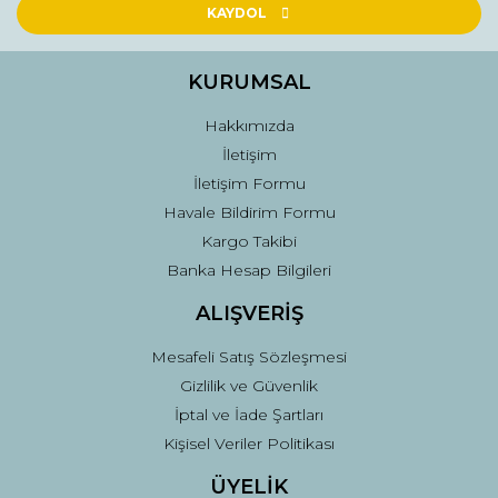
Ürün açıklamasında eksik bilgiler bulunuyor.
KAYDOL
Ürün bilgilerinde hatalar bulunuyor.
Ürün fiyatı diğer sitelerden daha pahalı.
KURUMSAL
Bu ürüne benzer farklı alternatifler olmalı.
Hakkımızda
İletişim
İletişim Formu
Havale Bildirim Formu
Kargo Takibi
Gönder
Banka Hesap Bilgileri
ALIŞVERİŞ
Mesafeli Satış Sözleşmesi
Gizlilik ve Güvenlik
İptal ve İade Şartları
Kişisel Veriler Politikası
ÜYELİK