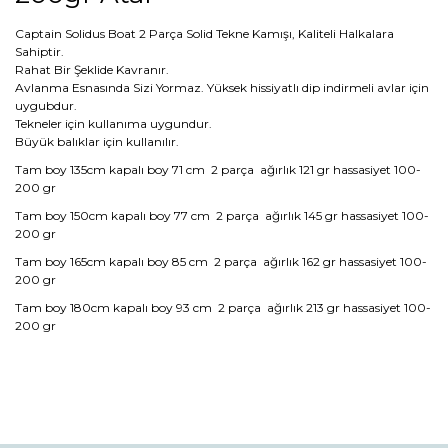
Captain Solidus Boat 2 Parça Solid Tekne Kamışı, Kaliteli Halkalara
Sahiptir.
Rahat Bir Şeklide Kavranır.
Avlanma Esnasında Sizi Yormaz. Yüksek hissiyatlı dip indirmeli avlar için
uygubdur.
Tekneler için kullanıma uygundur.
Büyük balıklar için kullanılır.
Tam boy 135cm kapalı boy 71 cm 2 parça ağırlık 121 gr hassasiyet 100-
200 gr
Tam boy 150cm kapalı boy 77 cm 2 parça ağırlık 145 gr hassasiyet 100-
200 gr
Tam boy 165cm kapalı boy 85 cm 2 parça ağırlık 162 gr hassasiyet 100-
200 gr
Tam boy 180cm kapalı boy 93 cm 2 parça ağırlık 213 gr hassasiyet 100-
200 gr
Bu ürünün fiyat bilgisi, resim, ürün açıklamalarında ve diğer
konularda yetersiz gördüğünüz noktaları öneri formunu