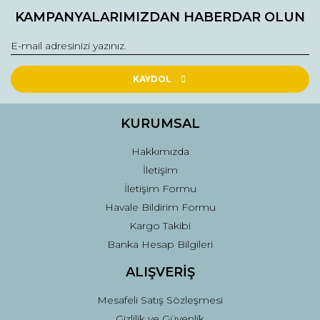
Bu ürüne ilk yorumu siz yapın!
kullanarak tarafımıza iletebilirsiniz.
KAMPANYALARIMIZDAN HABERDAR OLUN
Görüş ve önerileriniz için teşekkür ederiz.
Yorum Yaz
Ürün resmi kalitesiz, bozuk veya görüntülenemiyor.
Ürün açıklamasında eksik bilgiler bulunuyor.
KAYDOL
Ürün bilgilerinde hatalar bulunuyor.
Ürün fiyatı diğer sitelerden daha pahalı.
KURUMSAL
Bu ürüne benzer farklı alternatifler olmalı.
Hakkımızda
İletişim
İletişim Formu
Havale Bildirim Formu
Kargo Takibi
Gönder
Banka Hesap Bilgileri
ALIŞVERİŞ
Mesafeli Satış Sözleşmesi
Gizlilik ve Güvenlik