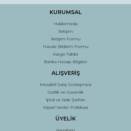
Ürün bilgilerinde hatalar bulunuyor.
Ürün fiyatı diğer sitelerden daha pahalı.
KURUMSAL
Bu ürüne benzer farklı alternatifler olmalı.
Hakkımızda
İletişim
İletişim Formu
Havale Bildirim Formu
Kargo Takibi
Gönder
Banka Hesap Bilgileri
ALIŞVERİŞ
Mesafeli Satış Sözleşmesi
Gizlilik ve Güvenlik
İptal ve İade Şartları
Kişisel Veriler Politikası
ÜYELİK
Hesabım