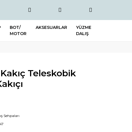
P
BOT/
AKSESUARLAR
YÜZME
MOTOR
DALIŞ
 Kakıç Teleskobik
Kakıçı
ş Sehpaları
647