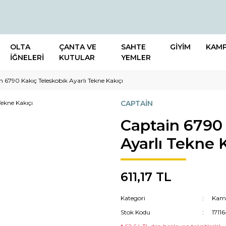
OLTA
ÇANTA VE
SAHTE
GİYİM
KAM
İĞNELERİ
KUTULAR
YEMLER
 6790 Kakıç Teleskobik Ayarlı Tekne Kakıçı
CAPTAİN
Captain 6790
Ayarlı Tekne 
611,17 TL
Kategori
Kamı
Stok Kodu
1711