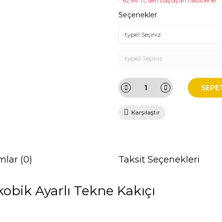
* 62,64 TL den başlayan taksitlerle!
Seçenekler
SEPE
Karşılaştır
mlar (0)
Taksit Seçenekleri
obik Ayarlı Tekne Kakıçı