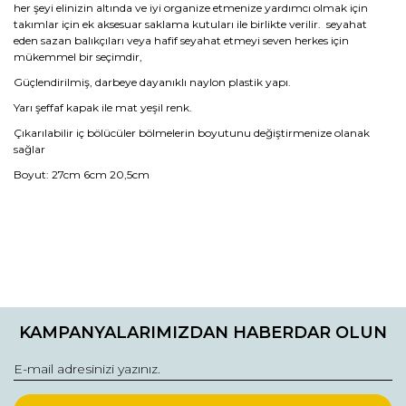
her şeyi elinizin altında ve iyi organize etmenize yardımcı olmak için
takımlar için ek aksesuar saklama kutuları ile birlikte verilir. seyahat
eden sazan balıkçıları veya hafif seyahat etmeyi seven herkes için
mükemmel bir seçimdir,
Güçlendirilmiş, darbeye dayanıklı naylon plastik yapı.
Yarı şeffaf kapak ile mat yeşil renk.
Çıkarılabilir iç bölücüler bölmelerin boyutunu değiştirmenize olanak
sağlar
Boyut: 27cm 6cm 20,5cm
Bu ürünün fiyat bilgisi, resim, ürün açıklamalarında ve diğer
konularda yetersiz gördüğünüz noktaları öneri formunu
Bu ürüne ilk yorumu siz yapın!
kullanarak tarafımıza iletebilirsiniz.
KAMPANYALARIMIZDAN HABERDAR OLUN
Görüş ve önerileriniz için teşekkür ederiz.
Yorum Yaz
Ürün resmi kalitesiz, bozuk veya görüntülenemiyor.