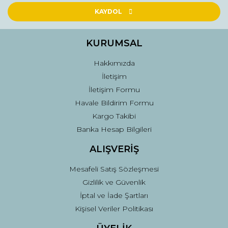
Ürün açıklamasında eksik bilgiler bulunuyor.
KAYDOL
Ürün bilgilerinde hatalar bulunuyor.
Ürün fiyatı diğer sitelerden daha pahalı.
KURUMSAL
Bu ürüne benzer farklı alternatifler olmalı.
Hakkımızda
İletişim
İletişim Formu
Havale Bildirim Formu
Kargo Takibi
Gönder
Banka Hesap Bilgileri
ALIŞVERİŞ
Mesafeli Satış Sözleşmesi
Gizlilik ve Güvenlik
İptal ve İade Şartları
Kişisel Veriler Politikası