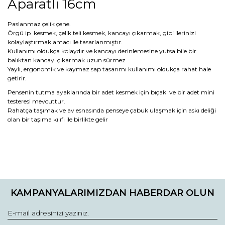
Aparatlı 16cm
Paslanmaz çelik çene.
Örgü ip kesmek, çelik teli kesmek, kancayı çıkarmak, gibi ilerinizi
kolaylaştırmak amacı ile tasarlanmıştır.
Kullanımı oldukça kolaydır ve kancayı derinlemesine yutsa bile bir
balıktan kancayı çıkarmak uzun sürmez
Yaylı, ergonomik ve kaymaz sap tasarımı kullanımı oldukça rahat hale
getirir.
Pensenin tutma ayaklarında bir adet kesmek için bıçak ve bir adet mini
testeresi mevcuttur.
Rahatça taşımak ve av esnasında penseye çabuk ulaşmak için askı deliği
olan bir taşıma kılıfı ile birlikte gelir
Bu ürünün fiyat bilgisi, resim, ürün açıklamalarında ve diğer
konularda yetersiz gördüğünüz noktaları öneri formunu
Bu ürüne ilk yorumu siz yapın!
kullanarak tarafımıza iletebilirsiniz.
KAMPANYALARIMIZDAN HABERDAR OLUN
Görüş ve önerileriniz için teşekkür ederiz.
Yorum Yaz
Ürün resmi kalitesiz, bozuk veya görüntülenemiyor.