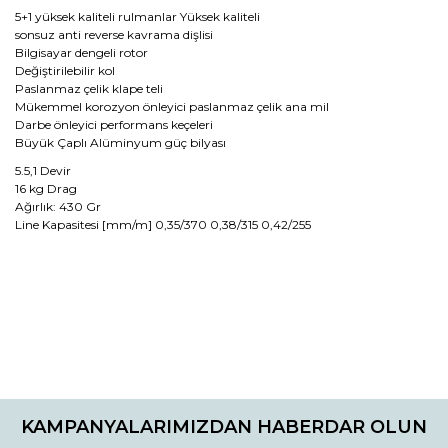
5+1 yüksek kaliteli rulmanlar Yüksek kaliteli
sonsuz anti reverse kavrama dişlisi
Bilgisayar dengeli rotor
Değiştirilebilir kol
Paslanmaz çelik klape teli
Mükemmel korozyon önleyici paslanmaz çelik ana mil
Darbe önleyici performans keçeleri
Büyük Çaplı Alüminyum güç bilyası
5.5,1 Devir
16 kg Drag
Ağırlık: 430 Gr
Line Kapasitesi [mm/m] 0,35/370 0,38/315 0,42/255
Bu ürünün fiyat bilgisi, resim, ürün açıklamalarında ve diğer
konularda yetersiz gördüğünüz noktaları öneri formunu
Bu ürüne ilk yorumu siz yapın!
kullanarak tarafımıza iletebilirsiniz.
KAMPANYALARIMIZDAN HABERDAR OLUN
Görüş ve önerileriniz için teşekkür ederiz.