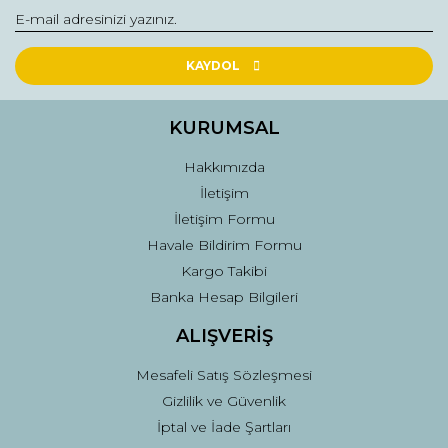
Yorum Yaz
Ürün resmi kalitesiz, bozuk veya görüntülenemiyor.
Ürün açıklamasında eksik bilgiler bulunuyor.
KAYDOL
Ürün bilgilerinde hatalar bulunuyor.
Ürün fiyatı diğer sitelerden daha pahalı.
KURUMSAL
Bu ürüne benzer farklı alternatifler olmalı.
Hakkımızda
İletişim
İletişim Formu
Havale Bildirim Formu
Kargo Takibi
Gönder
Banka Hesap Bilgileri
ALIŞVERİŞ
Mesafeli Satış Sözleşmesi
Gizlilik ve Güvenlik
İptal ve İade Şartları