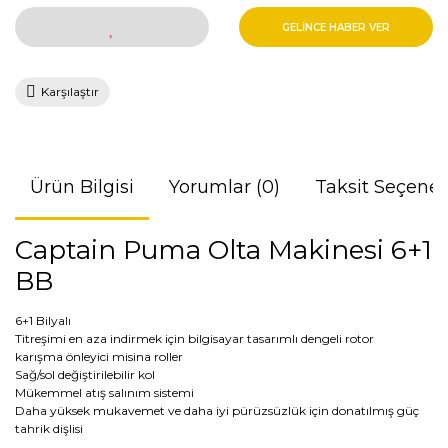
GELİNCE HABER VER
Karşılaştır
Ürün Bilgisi
Yorumlar (0)
Taksit Seçenek
Captain Puma Olta Makinesi 6+1
BB
6+1 Bilyalı
Titreşimi en aza indirmek için bilgisayar tasarımlı dengeli rotor
karışma önleyici misina roller
Sağ/sol değiştirilebilir kol
Mükemmel atış salınım sistemi
Daha yüksek mukavemet ve daha iyi pürüzsüzlük için donatılmış güç
tahrik dişlisi