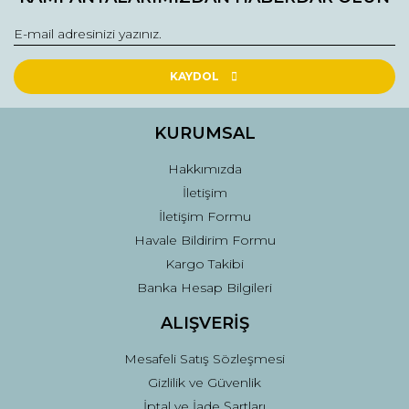
Görüş ve önerileriniz için teşekkür ederiz.
Yorum Yaz
Ürün resmi kalitesiz, bozuk veya görüntülenemiyor.
Ürün açıklamasında eksik bilgiler bulunuyor.
KAYDOL
Ürün bilgilerinde hatalar bulunuyor.
Ürün fiyatı diğer sitelerden daha pahalı.
KURUMSAL
Bu ürüne benzer farklı alternatifler olmalı.
Hakkımızda
İletişim
İletişim Formu
Havale Bildirim Formu
Kargo Takibi
Gönder
Banka Hesap Bilgileri
ALIŞVERİŞ
Mesafeli Satış Sözleşmesi
Gizlilik ve Güvenlik
İptal ve İade Şartları