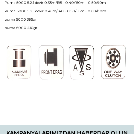
Puma 5000 5.2.1 devir 0.35m/195 - 0.40/150m - 0.50/90m
Puma 6000 5.2.1 devir 0.45m/140 - 0.50/115m - 0.60/80m
puma 5000 395gr
puma 6000 410gr
Bu ürünün fiyat bilgisi, resim, ürün açıklamalarında ve diğer
konularda yetersiz gördüğünüz noktaları öneri formunu
Bu ürüne ilk yorumu siz yapın!
kullanarak tarafımıza iletebilirsiniz.
KAMPANYALARIMIZDAN HABERDAR OLUN