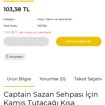
103,38 TL
Kamış Yedek Parça
Köstek İpleri ve Misinalar
Sazan yemleri
Şortlar
Ölçü Aletleri
Dalgıç Botları ve Eldivenleri
Kamış Makine Setler
Eldivenler
Mücadele Kemeri
BCD Yelekler
Kategori
Hazır Takım ve Aparatları
Stok Kodu
1631355
Kemerler
Olta Kurşunları
Dalgıç Bıçakları
* 103,38 TL den başlayan taksitlerle!
İçlikler
Dalış Bilgisayarları
GELİNCE HABER VER
Çoraplar
Zıpkınlar ve Aksesuarları
Gözlükler
Dalış Çantaları
Karşılaştır
Su Altı Fenerleri
Dalgıç Şamandıraları
Ürün Bilgisi
Yorumlar (0)
Taksit Seçenek
Dalış Ağırlıkları ve Kemerleri
Captain Sazan Sehpası İçin
Kamış Tutacağı Kısa