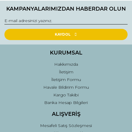
Bu ürüne ilk yorumu siz yapın!
kullanarak tarafımıza iletebilirsiniz.
KAMPANYALARIMIZDAN HABERDAR OLUN
Görüş ve önerileriniz için teşekkür ederiz.
Yorum Yaz
Ürün resmi kalitesiz, bozuk veya görüntülenemiyor.
Ürün açıklamasında eksik bilgiler bulunuyor.
KAYDOL
Ürün bilgilerinde hatalar bulunuyor.
Ürün fiyatı diğer sitelerden daha pahalı.
KURUMSAL
Bu ürüne benzer farklı alternatifler olmalı.
Hakkımızda
İletişim
İletişim Formu
Havale Bildirim Formu
Kargo Takibi
Gönder
Banka Hesap Bilgileri
ALIŞVERİŞ
Mesafeli Satış Sözleşmesi