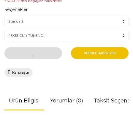
* 57,41 TL den başlayan taksitlerle!
Seçenekler
GELİNCE HABER VER
Karşılaştır
Ürün Bilgisi
Yorumlar (0)
Taksit Seçenek
Bu ürünün fiyat bilgisi, resim, ürün açıklamalarında ve diğer
konularda yetersiz gördüğünüz noktaları öneri formunu