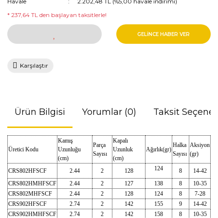
Havale
2.202,48 TL (%5,00 havale indirimi)
* 237,64 TL den başlayan taksitlerle!
GELİNCE HABER VER
Karşılaştır
Ürün Bilgisi
Yorumlar (0)
Taksit Seçenek
Kamış
Kapalı
Parça
Halka
Aksiyon
Üretici Kodu
Uzunluğu
Uzunluk
Ağırlık(gr)
Sayısı
Sayısı
(gr)
(cm)
(cm)
124
CRS802HFSCF
2.44
2
128
8
14-42
CRS802HMHFSCF
2.44
2
127
138
8
10-35
CRS802MHFSCF
2.44
2
128
124
8
7-28
CRS902HFSCF
2.74
2
142
155
9
14-42
CRS902HMHFSCF
2.74
2
142
158
8
10-35