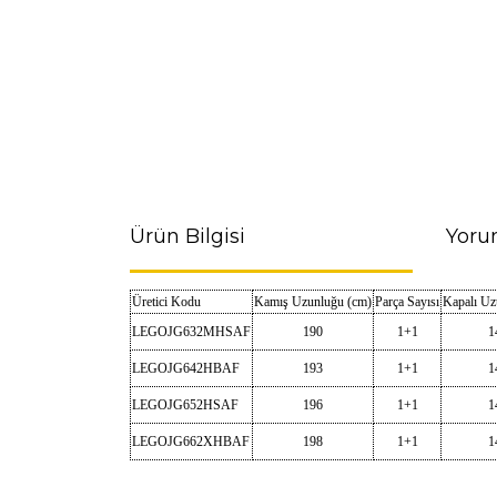
Ürün Bilgisi
Yoru
Üretici Kodu
Kamış Uzunluğu (cm)
Parça Sayısı
Kapalı Uz
LEGOJG632MHSAF
190
1+1
1
LEGOJG642HBAF
193
1+1
1
LEGOJG652HSAF
196
1+1
1
LEGOJG662XHBAF
198
1+1
1