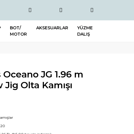
P
BOT/
AKSESUARLAR
YÜZME
MOTOR
DALIŞ
s Oceano JG 1.96 m
w Jig Olta Kamışı
Kamışlar
020