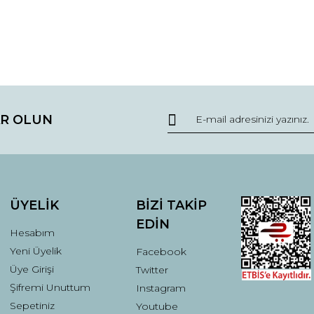
da ve diğer konularda yetersiz gördüğünüz noktaları öneri formunu kullana
Bu ürüne ilk yorumu siz yapın!
R OLUN
r.
Yorum Yaz
ÜYELİK
BİZİ TAKİP
EDİN
Hesabım
Yeni Üyelik
Facebook
Üye Girişi
Twitter
Şifremi Unuttum
Instagram
Gönder
Sepetiniz
Youtube