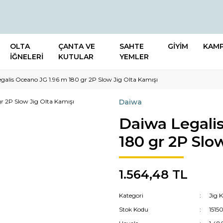
OLTA
ÇANTA VE
SAHTE
GİYİM
KAM
İĞNELERİ
KUTULAR
YEMLER
galis Oceano JG 1.96 m 180 gr 2P Slow Jig Olta Kamışı
Daiwa
Daiwa Legali
180 gr 2P Slo
1.564,48 TL
Kategori
Jig 
Stok Kodu
1515