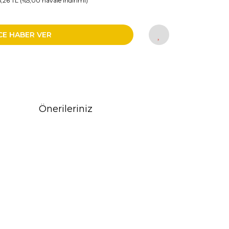
6,26 TL (%5,00 havale indirimi)
CE HABER VER
Önerileriniz