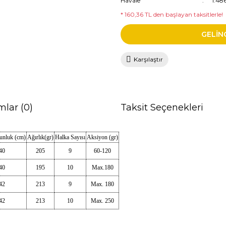
Havale
1.48
* 160,36 TL den başlayan taksitlerle!
GELİN
Karşılaştır
mlar (0)
Taksit Seçenekleri
unluk (cm)
Ağırlık(gr)
Halka Sayısı
Aksiyon (gr)
40
205
9
60-120
40
195
10
Max.180
42
213
9
Max. 180
42
213
10
Max. 250