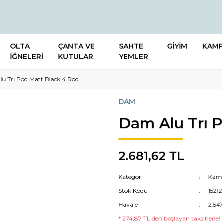
OLTA
ÇANTA VE
SAHTE
GİYİM
KAM
İĞNELERİ
KUTULAR
YEMLER
u Trı Pod Matt Black 4 Rod
DAM
Dam Alu Trı 
2.681,62 TL
Kategori
Kamı
Stok Kodu
1521
Havale
2.54
* 274,87 TL den başlayan taksitlerle!