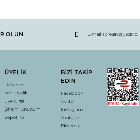
da ve diğer konularda yetersiz gördüğünüz noktaları öneri formunu kullana
Bu ürüne ilk yorumu siz yapın!
R OLUN
r.
Yorum Yaz
ÜYELİK
BİZİ TAKİP
EDİN
Hesabım
Yeni Üyelik
Facebook
Üye Girişi
Twitter
Şifremi Unuttum
Instagram
Gönder
Sepetiniz
Youtube
Pinterest