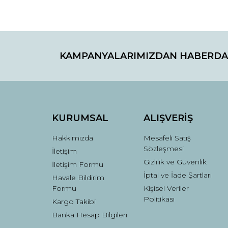
Bu ürünün fiyat bilgisi, resim, ürün açıklamaların
Görüş ve önerileriniz için teşekkür ederiz.
KAMPANYALARIMIZDAN HABERDA
Ürün resmi kalitesiz, bozuk veya görüntülenemiyo
Ürün açıklamasında eksik bilgiler bulunuyor.
Ürün bilgilerinde hatalar bulunuyor.
Ürün fiyatı diğer sitelerden daha pahalı.
Bu ürüne benzer farklı alternatifler olmalı.
KURUMSAL
ALIŞVERİŞ
Hakkımızda
Mesafeli Satış
Sözleşmesi
İletişim
Gizlilik ve Güvenlik
İletişim Formu
İptal ve İade Şartları
Havale Bildirim
Formu
Kişisel Veriler
Politikası
Kargo Takibi
Banka Hesap Bilgileri