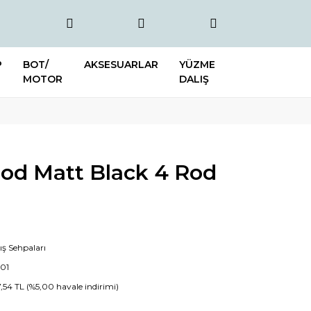
P
BOT/
AKSESUARLAR
YÜZME
MOTOR
DALIŞ
Pod Matt Black 4 Rod
ş Sehpaları
201
7,54 TL (%5,00 havale indirimi)