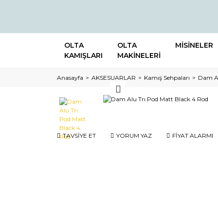
OLTA
OLTA
MİSİNELER
KAMIŞLARI
MAKİNELERİ
Anasayfa
AKSESUARLAR
Kamış Sehpaları
Dam Al
TAVSİYE ET
YORUM YAZ
FİYAT ALARMI