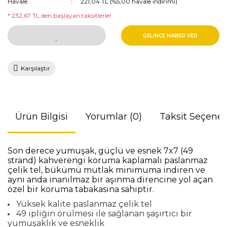
Havale
221,04 TL (%5,00 havale indirimi)
* 232,67 TL den başlayan taksitlerle!
GELİNCE HABER VER
Karşılaştır
Ürün Bilgisi
Yorumlar (0)
Taksit Seçenek
Son derece yumuşak, güçlü ve esnek 7x7 (49
strand) kahverengi koruma kaplamalı paslanmaz
çelik tel, bükümü mutlak minimuma indiren ve
aynı anda inanılmaz bir aşınma direncine yol açan
özel bir koruma tabakasına sahiptir.
Yüksek kalite paslanmaz çelik tel
49 ipliğin örülmesi ile sağlanan şaşırtıcı bir
yumuşaklık ve esneklik