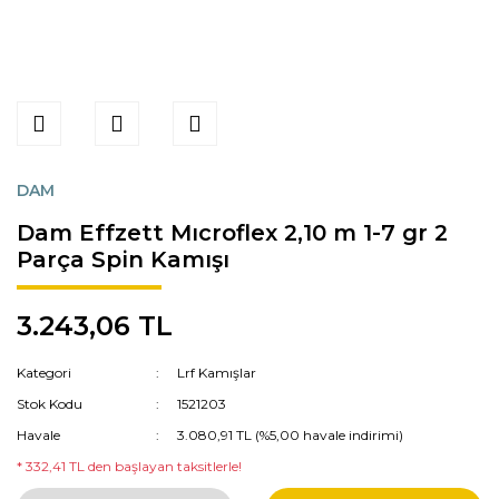
DAM
Dam Effzett Mıcroflex 2,10 m 1-7 gr 2
Parça Spin Kamışı
3.243,06 TL
Kategori
Lrf Kamışlar
Stok Kodu
1521203
Havale
3.080,91 TL (%5,00 havale indirimi)
* 332,41 TL den başlayan taksitlerle!