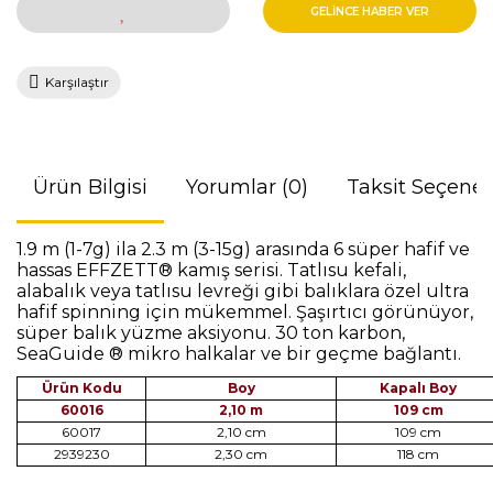
GELİNCE HABER VER
Karşılaştır
Ürün Bilgisi
Yorumlar (0)
Taksit Seçenek
1.9 m (1-7g) ila 2.3 m (3-15g) arasında 6 süper hafif ve
hassas EFFZETT® kamış serisi. Tatlısu kefali,
alabalık veya tatlısu levreği gibi balıklara özel ultra
hafif spinning için mükemmel. Şaşırtıcı görünüyor,
süper balık yüzme aksiyonu. 30 ton karbon,
SeaGuide ® mikro halkalar ve bir geçme bağlantı.
Ürün Kodu
Boy
Kapalı Boy
60016
2,10 m
109 cm
60017
2,10 cm
109 cm
2939230
2,30 cm
118 cm