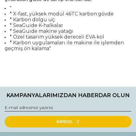
"
* X-fast, yüksek modül 46TC karbon gövde
* Karbon dolgu uç
* SeaGuide K-halkalar
* SeaGuide makine yatağı
* Özel tasarım yüksek dereceli EVA kol
* Karbon uygulamaları ile makine ile işlemden
geçmiş ön kalama"
Bu ürünün fiyat bilgisi, resim, ürün açıklamalarında ve diğer
konularda yetersiz gördüğünüz noktaları öneri formunu
Bu ürüne ilk yorumu siz yapın!
kullanarak tarafımıza iletebilirsiniz.
KAMPANYALARIMIZDAN HABERDAR OLUN
Görüş ve önerileriniz için teşekkür ederiz.
Yorum Yaz
Ürün resmi kalitesiz, bozuk veya görüntülenemiyor.
Ürün açıklamasında eksik bilgiler bulunuyor.
KAYDOL
Ürün bilgilerinde hatalar bulunuyor.