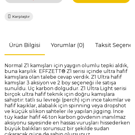
Karşılaştır
Ürün Bilgisi
Yorumlar (0)
Taksit Seçenek
Normal Z1 kamışları için yaygın olumlu tepki aldık,
buna karşılık EFFZETT® Z1 serisi içinde ultra hafif
kamışlara olan talebe cevap verdik. Z1 Ultra hafif
kamışlar 3 aksiyon ve 2 boy seçeneği ile satışa
sunuldu. Uç karbon dolgudur. Z1 Ultra Light serisi
birçok ultra hafif teknik için doğru kamışlara
sahiptir: tatlı su levreği (perch) için ince takımlar ve
hafif kaşıklar, alabalık için spinning veya dropshot
ve küçük silikon sahteler ile yapılan jigging. İnce
tüy kadar hafif 46 ton karbon gövdenin inanılmaz
aksiyonu sayesinde en hassas vuruşları hissederken
büyük balıkları sorunsuz bir şekilde sudan
çıkaracak güce de sahip olursunuz.