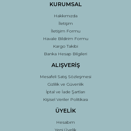
Ürün fiyatı diğer sitelerden daha pahalı.
KURUMSAL
Bu ürüne benzer farklı alternatifler olmalı.
Hakkımızda
İletişim
İletişim Formu
Havale Bildirim Formu
Kargo Takibi
Gönder
Banka Hesap Bilgileri
ALIŞVERİŞ
Mesafeli Satış Sözleşmesi
Gizlilik ve Güvenlik
İptal ve İade Şartları
Kişisel Veriler Politikası
ÜYELİK
Hesabım
Yeni Üyelik