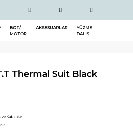
P
BOT/
AKSESUARLAR
YÜZME
MOTOR
DALIŞ
.T Thermal Suit Black
 ve Kabanlar
993