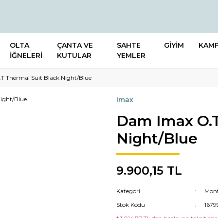
OLTA
ÇANTA VE
SAHTE
GİYİM
KAM
İĞNELERİ
KUTULAR
YEMLER
T Thermal Suit Black Night/Blue
Imax
Dam Imax O.T
Night/Blue
9.900,15 TL
Kategori
Mont
Stok Kodu
1679