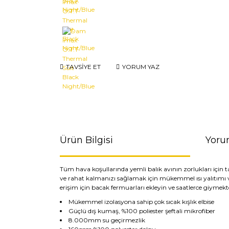
TAVSİYE ET
YORUM YAZ
Ürün Bilgisi
Yoru
Tüm hava koşullarında yemli balık avının zorlukları için t
ve rahat kalmanızı sağlamak için mükemmel ısı yalıtımı ve
erişim için bacak fermuarları ekleyin ve saatlerce giymek
Mükemmel izolasyona sahip çok sıcak kışlık elbise
Güçlü dış kumaş, %100 poliester şeftali mikrofiber
8.000mm su geçirmezlik