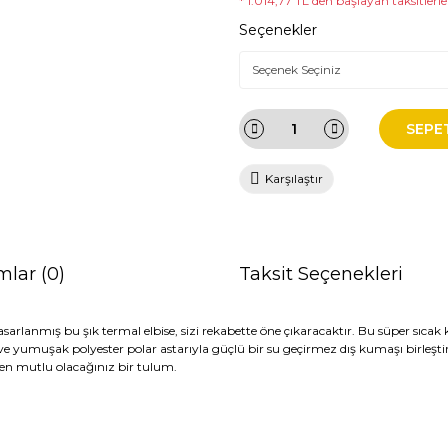
* 1.014,77 TL den başlayan taksitlerle
Seçenekler
SEPE
Karşılaştır
mlar (0)
Taksit Seçenekleri
asarlanmış bu şık termal elbise, sizi rekabette öne çıkaracaktır. Bu süper sıcak
 yumuşak polyester polar astarıyla güçlü bir su geçirmez dış kumaşı birleştiri
ten mutlu olacağınız bir tulum.