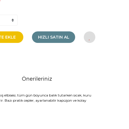
!
TE EKLE
HIZLI SATIN AL
Önerileriniz
 kış elbisesi, tüm gün boyunca balık tutarken sıcak, kuru
r. Bazı pratik cepler, ayarlanabilir kapüşon ve kolay