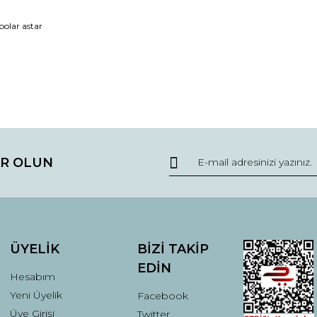
polar astar
da ve diğer konularda yetersiz gördüğünüz noktaları öneri formunu kullana
Bu ürüne ilk yorumu siz yapın!
R OLUN
r.
Yorum Yaz
ÜYELİK
BİZİ TAKİP
EDİN
Hesabım
Yeni Üyelik
Facebook
Üye Girişi
Twitter