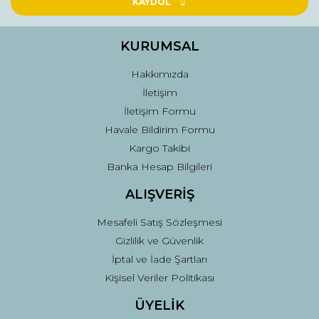
Ürün açıklamasında eksik bilgiler bulunuyor.
KAYDOL
Ürün bilgilerinde hatalar bulunuyor.
Ürün fiyatı diğer sitelerden daha pahalı.
KURUMSAL
Bu ürüne benzer farklı alternatifler olmalı.
Hakkımızda
İletişim
İletişim Formu
Havale Bildirim Formu
Kargo Takibi
Gönder
Banka Hesap Bilgileri
ALIŞVERİŞ
Mesafeli Satış Sözleşmesi
Gizlilik ve Güvenlik
İptal ve İade Şartları
Kişisel Veriler Politikası
ÜYELİK