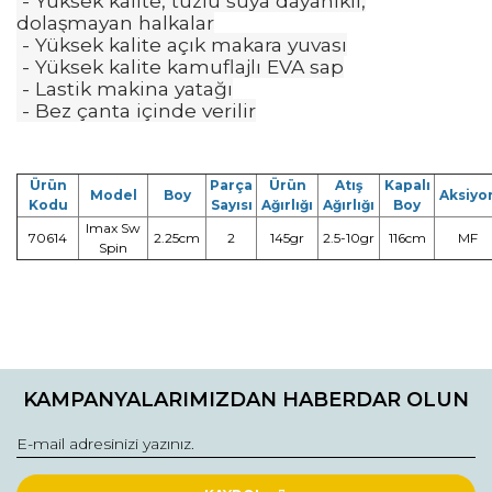
- Yüksek kalite, tuzlu suya dayanıklı,
dolaşmayan halkalar
- Yüksek kalite açık makara yuvası
- Yüksek kalite kamuflajlı EVA sap
- Lastik makina yatağı
- Bez çanta içinde verilir
Ürün
Parça
Ürün
Atış
Kapalı
Model
Boy
Aksiyo
Kodu
Sayısı
Ağırlığı
Ağırlığı
Boy
Imax Sw
70614
2.25cm
2
145gr
2.5-10gr
116cm
MF
Spin
Bu ürünün fiyat bilgisi, resim, ürün açıklamalarında ve diğer
konularda yetersiz gördüğünüz noktaları öneri formunu
Bu ürüne ilk yorumu siz yapın!
kullanarak tarafımıza iletebilirsiniz.
KAMPANYALARIMIZDAN HABERDAR OLUN
Görüş ve önerileriniz için teşekkür ederiz.
Yorum Yaz
Ürün resmi kalitesiz, bozuk veya görüntülenemiyor.