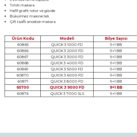
Tırtıllı makara
Hafif grafit rotor ve gövde
Bükülmez makine teli
Çift taaflı anodize makara
Ürün Kodu
Modeli
Bilye Sayısı
60865
QUICK 3 1000 FD
9+1 BB
60866
QUICK 3 2000 FD
9+1 BB
60867
QUICK 3 3000 FD
9+1 BB
60868
QUICK 3 4000 FD
9+1 BB
60869
QUICK 3 5000 FD
9+1 BB
60870
QUICK 3 6000 FD
9+1 BB
60871
QUICK 3 8000 FD
9+1 BB
65700
QUICK 3 9000 FD
9+1 BB
60876
QUICK 3 7000 SLS
9+1 BB
Bu ürünün fiyat bilgisi, resim, ürün açıklamalarında ve diğer
konularda yetersiz gördüğünüz noktaları öneri formunu
Bu ürüne ilk yorumu siz yapın!