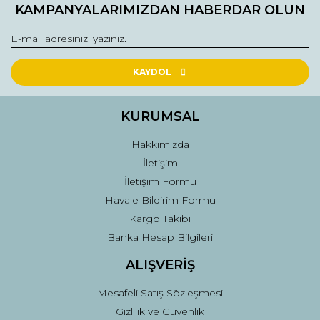
kullanarak tarafımıza iletebilirsiniz.
KAMPANYALARIMIZDAN HABERDAR OLUN
Görüş ve önerileriniz için teşekkür ederiz.
Yorum Yaz
Ürün resmi kalitesiz, bozuk veya görüntülenemiyor.
Ürün açıklamasında eksik bilgiler bulunuyor.
KAYDOL
Ürün bilgilerinde hatalar bulunuyor.
Ürün fiyatı diğer sitelerden daha pahalı.
KURUMSAL
Bu ürüne benzer farklı alternatifler olmalı.
Hakkımızda
İletişim
İletişim Formu
Havale Bildirim Formu
Kargo Takibi
Gönder
Banka Hesap Bilgileri
ALIŞVERİŞ
Mesafeli Satış Sözleşmesi
Gizlilik ve Güvenlik