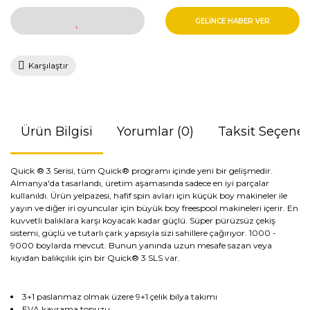
GELİNCE HABER VER
Karşılaştır
Ürün Bilgisi
Yorumlar (0)
Taksit Seçenek
Quick ® 3 Serisi, tüm Quick® programı içinde yeni bir gelişmedir.
Almanya'da tasarlandı, üretim aşamasında sadece en iyi parçalar
kullanıldı. Ürün yelpazesi, hafif spin avları için küçük boy makineler ile
yayın ve diğer iri oyuncular için büyük boy freespool makineleri içerir. En
kuvvetli balıklara karşı koyacak kadar güçlü. Süper pürüzsüz çekiş
sistemi, güçlü ve tutarlı çark yapısıyla sizi sahillere çağırıyor. 1000 -
9000 boylarda mevcut. Bunun yanında uzun mesafe sazan veya
kıyıdan balıkçılık için bir Quick® 3 SLS var.
3+1 paslanmaz olmak üzere 9+1 çelik bilya takımı
EVA kavrama topuzu