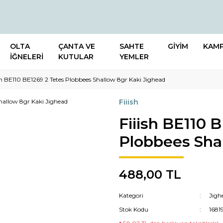
OLTA
ÇANTA VE
SAHTE
GİYİM
KAM
İĞNELERİ
KUTULAR
YEMLER
sh BE110 BE1269 2 Tetes Plobbees Shallow 8gr Kaki Jighead
Fiiish
Fiiish BE110 
Plobbees Sha
488,00 TL
Kategori
Jigh
Stok Kodu
1681