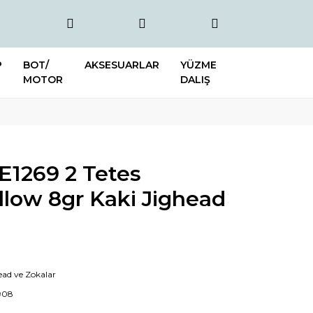
P
BOT/
AKSESUARLAR
YÜZME
MOTOR
DALIŞ
BE1269 2 Tetes
llow 8gr Kaki Jighead
ead ve Zokalar
908