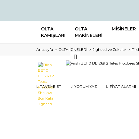
OLTA
OLTA
MİSİNELER
KAMIŞLARI
MAKİNELERİ
Anasayfa
OLTA İĞNELERİ
Jighead ve Zokalar
Fiii
TAVSİYE ET
YORUM YAZ
FİYAT ALARMI