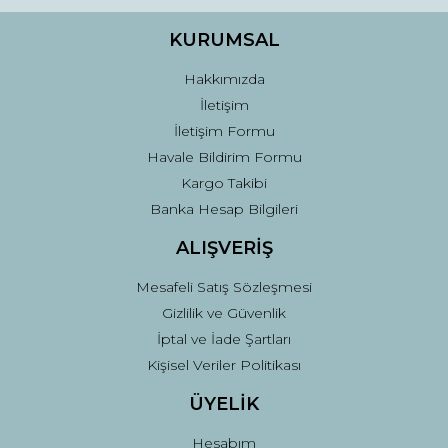
Ürün bilgilerinde hatalar bulunuyor.
Ürün fiyatı diğer sitelerden daha pahalı.
KURUMSAL
Bu ürüne benzer farklı alternatifler olmalı.
Hakkımızda
İletişim
İletişim Formu
Havale Bildirim Formu
Kargo Takibi
Gönder
Banka Hesap Bilgileri
ALIŞVERİŞ
Mesafeli Satış Sözleşmesi
Gizlilik ve Güvenlik
İptal ve İade Şartları
Kişisel Veriler Politikası
ÜYELİK
Hesabım