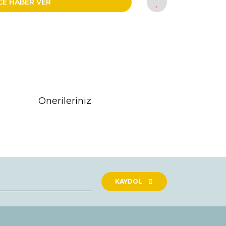
CE HABER VER
Önerileriniz
rak tarafımıza iletebilirsiniz.
KAYDOL