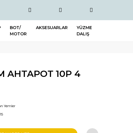
P
BOT/
AKSESUARLAR
YÜZME
MOTOR
DALIŞ
M AHTAPOT 10P 4
kon Yemler
15