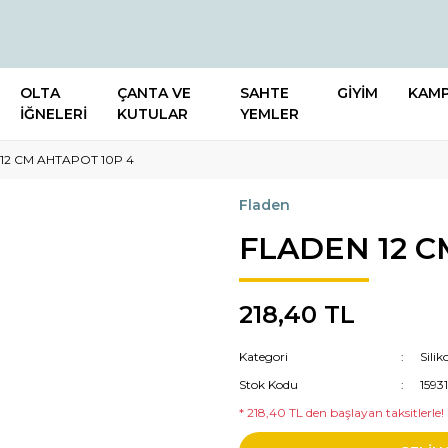
OLTA
ÇANTA VE
SAHTE
GİYİM
KAM
İĞNELERİ
KUTULAR
YEMLER
12 CM AHTAPOT 10P 4
Fladen
FLADEN 12 C
218,40 TL
Kategori
Sili
Stok Kodu
15931
* 218,40 TL den başlayan taksitlerle!