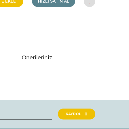
TE EKLE
HIZLI SATIN AL
Önerileriniz
rak tarafımıza iletebilirsiniz.
KAYDOL