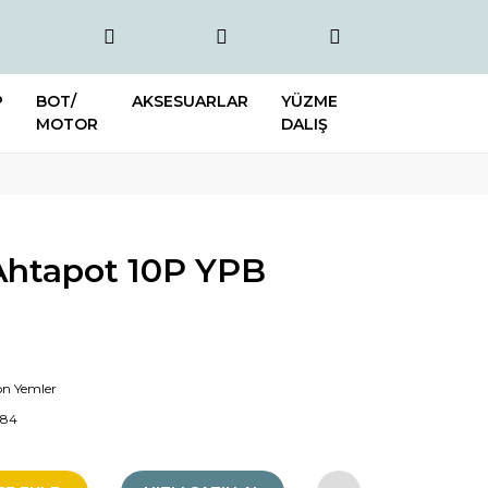
P
BOT/
AKSESUARLAR
YÜZME
MOTOR
DALIŞ
Ahtapot 10P YPB
kon Yemler
184