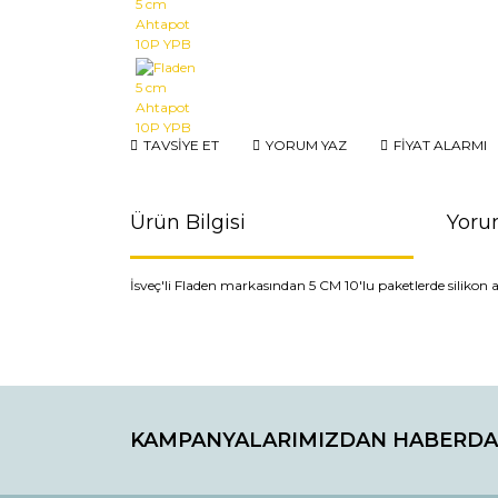
TAVSİYE ET
YORUM YAZ
FİYAT ALARMI
Ürün Bilgisi
Yoru
İsveç'li Fladen markasından 5 CM 10'lu paketlerde silikon 
Bu ürünün fiyat bilgisi, resim, ürün açıklamaların
Görüş ve önerileriniz için teşekkür ederiz.
KAMPANYALARIMIZDAN HABERDA
Ürün resmi kalitesiz, bozuk veya görüntülenemiyo
Ürün açıklamasında eksik bilgiler bulunuyor.