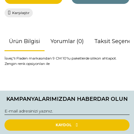
Karşılaştır
Ürün Bilgisi
Yorumlar (0)
Taksit Seçenek
İsveç'li Fladen markasından 9 CM 10'lu paketlerde silikon ahtapot.
Zengin renk opsiyonları ile
Bu ürünün fiyat bilgisi, resim, ürün açıklamalarında ve diğer
konularda yetersiz gördüğünüz noktaları öneri formunu
Bu ürüne ilk yorumu siz yapın!
kullanarak tarafımıza iletebilirsiniz.
KAMPANYALARIMIZDAN HABERDAR OLUN
Görüş ve önerileriniz için teşekkür ederiz.
Yorum Yaz
Ürün resmi kalitesiz, bozuk veya görüntülenemiyor.
Ürün açıklamasında eksik bilgiler bulunuyor.
KAYDOL
Ürün bilgilerinde hatalar bulunuyor.