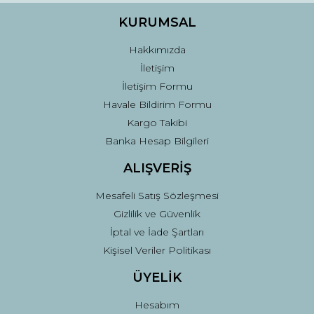
Ürün fiyatı diğer sitelerden daha pahalı.
KURUMSAL
Bu ürüne benzer farklı alternatifler olmalı.
Hakkımızda
İletişim
İletişim Formu
Havale Bildirim Formu
Kargo Takibi
Gönder
Banka Hesap Bilgileri
ALIŞVERİŞ
Mesafeli Satış Sözleşmesi
Gizlilik ve Güvenlik
İptal ve İade Şartları
Kişisel Veriler Politikası
ÜYELİK
Hesabım