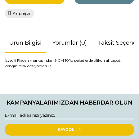
Karşılaştır
Ürün Bilgisi
Yorumlar (0)
Taksit Seçenek
İsveç'li Fladen markasından 9 CM 10'lu paketlerde silikon ahtapot.
Zengin renk opsiyonları ile
Bu ürünün fiyat bilgisi, resim, ürün açıklamalarında ve diğer
konularda yetersiz gördüğünüz noktaları öneri formunu
Bu ürüne ilk yorumu siz yapın!
kullanarak tarafımıza iletebilirsiniz.
KAMPANYALARIMIZDAN HABERDAR OLUN
Görüş ve önerileriniz için teşekkür ederiz.
Yorum Yaz
Ürün resmi kalitesiz, bozuk veya görüntülenemiyor.
Ürün açıklamasında eksik bilgiler bulunuyor.
KAYDOL
Ürün bilgilerinde hatalar bulunuyor.