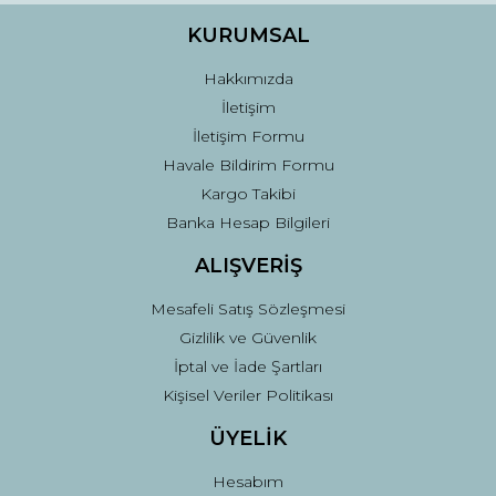
Ürün fiyatı diğer sitelerden daha pahalı.
KURUMSAL
Bu ürüne benzer farklı alternatifler olmalı.
Hakkımızda
İletişim
İletişim Formu
Havale Bildirim Formu
Kargo Takibi
Gönder
Banka Hesap Bilgileri
ALIŞVERİŞ
Mesafeli Satış Sözleşmesi
Gizlilik ve Güvenlik
İptal ve İade Şartları
Kişisel Veriler Politikası
ÜYELİK
Hesabım