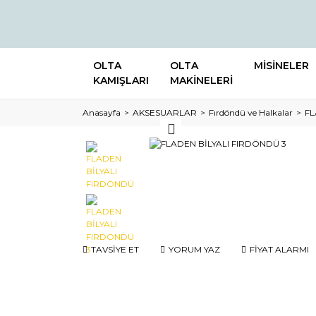
OLTA
OLTA
MİSİNELER
KAMIŞLARI
MAKİNELERİ
Anasayfa
AKSESUARLAR
Fırdöndü ve Halkalar
FL
TAVSİYE ET
YORUM YAZ
FİYAT ALARMI