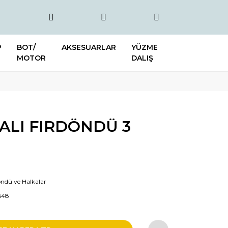
P
BOT/
AKSESUARLAR
YÜZME
MOTOR
DALIŞ
ALI FIRDÖNDÜ 3
öndü ve Halkalar
548