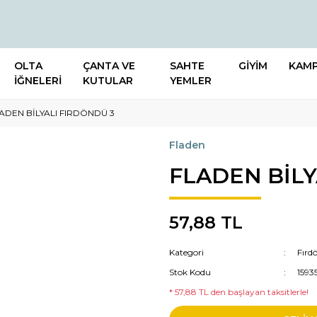
OLTA
ÇANTA VE
SAHTE
GİYİM
KAM
İĞNELERİ
KUTULAR
YEMLER
ADEN BİLYALI FIRDÖNDÜ 3
Fladen
FLADEN BİLY
57,88 TL
Kategori
Fırd
Stok Kodu
1593
* 57,88 TL den başlayan taksitlerle!