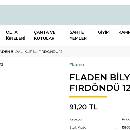
OLTA
ÇANTA VE
SAHTE
GİYİM
KAM
İĞNELERİ
KUTULAR
YEMLER
ADEN BİLYALI KLİPSLİ FIRDÖNDÜ 12
Fladen
FLADEN BİLY
FIRDÖNDÜ 1
91,20 TL
Kategori
Fırd
Stok Kodu
1593