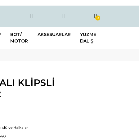
0
P
BOT/
AKSESUARLAR
YÜZME
MOTOR
DALIŞ
ALI KLİPSLİ
2
öndü ve Halkalar
540