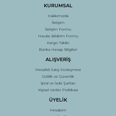
Ürün fiyatı diğer sitelerden daha pahalı.
KURUMSAL
Bu ürüne benzer farklı alternatifler olmalı.
Hakkımızda
İletişim
İletişim Formu
Havale Bildirim Formu
Kargo Takibi
Gönder
Banka Hesap Bilgileri
ALIŞVERİŞ
Mesafeli Satış Sözleşmesi
Gizlilik ve Güvenlik
İptal ve İade Şartları
Kişisel Veriler Politikası
ÜYELİK
Hesabım