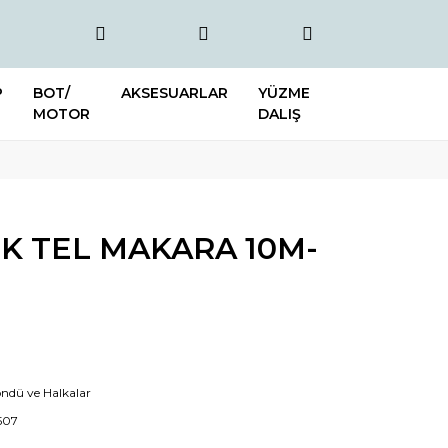
P
BOT/
AKSESUARLAR
YÜZME
MOTOR
DALIŞ
K TEL MAKARA 10M-
öndü ve Halkalar
507