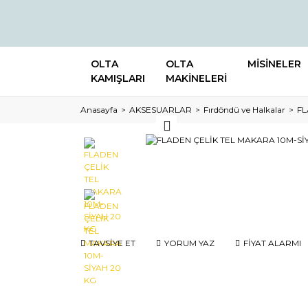
OLTA
OLTA
MİSİNELER
KAMIŞLARI
MAKİNELERİ
Anasayfa
AKSESUARLAR
Fırdöndü ve Halkalar
FL
TAVSİYE ET
YORUM YAZ
FİYAT ALARMI