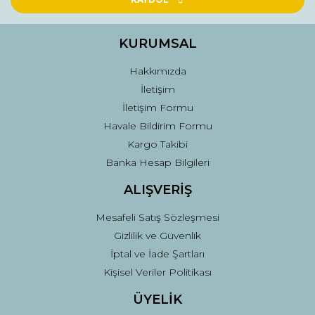
Ürün bilgilerinde hatalar bulunuyor.
Ürün fiyatı diğer sitelerden daha pahalı.
KURUMSAL
Bu ürüne benzer farklı alternatifler olmalı.
Hakkımızda
İletişim
İletişim Formu
Havale Bildirim Formu
Kargo Takibi
Gönder
Banka Hesap Bilgileri
ALIŞVERİŞ
Mesafeli Satış Sözleşmesi
Gizlilik ve Güvenlik
İptal ve İade Şartları
Kişisel Veriler Politikası
ÜYELİK