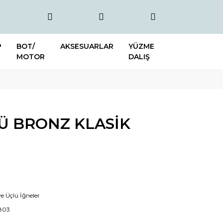
P
BOT/
AKSESUARLAR
YÜZME
MOTOR
DALIŞ
Ü BRONZ KLASİK
 ve Üçlü İğneler
803