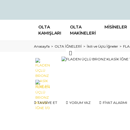
OLTA
OLTA
MİSİNELER
KAMIŞLARI
MAKİNELERİ
Anasayfa
OLTA İĞNELERİ
İkili ve Üçlü İğneler
FLA
TAVSİYE ET
YORUM YAZ
FİYAT ALARMI