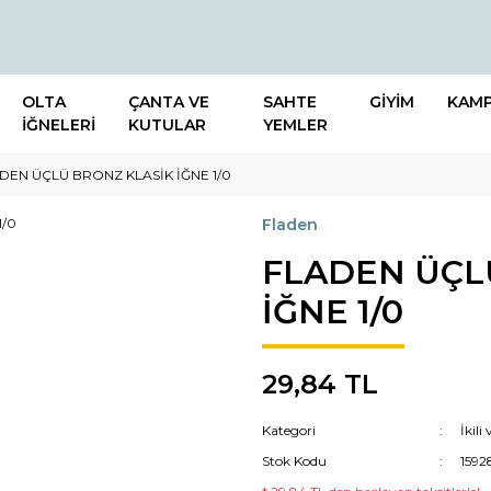
OLTA
ÇANTA VE
SAHTE
GİYİM
KAM
İĞNELERİ
KUTULAR
YEMLER
DEN ÜÇLÜ BRONZ KLASİK İĞNE 1/0
Fladen
FLADEN ÜÇL
İĞNE 1/0
29,84 TL
Kategori
İkili
Stok Kodu
1592