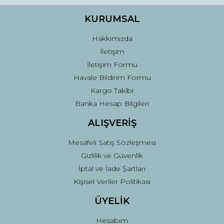
Ürün bilgilerinde hatalar bulunuyor.
Ürün fiyatı diğer sitelerden daha pahalı.
KURUMSAL
Bu ürüne benzer farklı alternatifler olmalı.
Hakkımızda
İletişim
İletişim Formu
Havale Bildirim Formu
Kargo Takibi
Gönder
Banka Hesap Bilgileri
ALIŞVERİŞ
Mesafeli Satış Sözleşmesi
Gizlilik ve Güvenlik
İptal ve İade Şartları
Kişisel Veriler Politikası
ÜYELİK
Hesabım