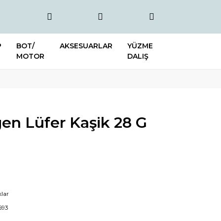
P
BOT/
AKSESUARLAR
YÜZME
MOTOR
DALIŞ
en Lüfer Kaşik 28 G
klar
693