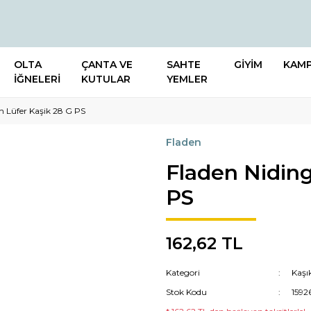
OLTA
ÇANTA VE
SAHTE
GİYİM
KAM
İĞNELERİ
KUTULAR
YEMLER
n Lüfer Kaşik 28 G PS
Fladen
Fladen Niding
PS
162,62 TL
Kategori
Kaşı
Stok Kodu
1592