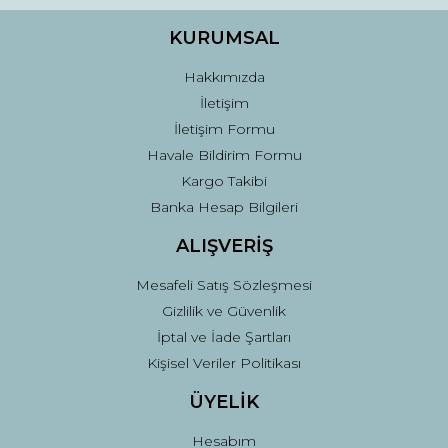
Ürün bilgilerinde hatalar bulunuyor.
Ürün fiyatı diğer sitelerden daha pahalı.
KURUMSAL
Bu ürüne benzer farklı alternatifler olmalı.
Hakkımızda
İletişim
İletişim Formu
Havale Bildirim Formu
Kargo Takibi
Gönder
Banka Hesap Bilgileri
ALIŞVERİŞ
Mesafeli Satış Sözleşmesi
Gizlilik ve Güvenlik
İptal ve İade Şartları
Kişisel Veriler Politikası
ÜYELİK
Hesabım