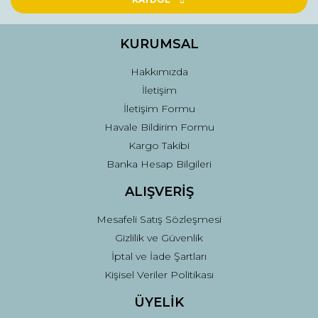
Ürün bilgilerinde hatalar bulunuyor.
Ürün fiyatı diğer sitelerden daha pahalı.
KURUMSAL
Bu ürüne benzer farklı alternatifler olmalı.
Hakkımızda
İletişim
İletişim Formu
Havale Bildirim Formu
Kargo Takibi
Gönder
Banka Hesap Bilgileri
ALIŞVERİŞ
Mesafeli Satış Sözleşmesi
Gizlilik ve Güvenlik
İptal ve İade Şartları
Kişisel Veriler Politikası
ÜYELİK