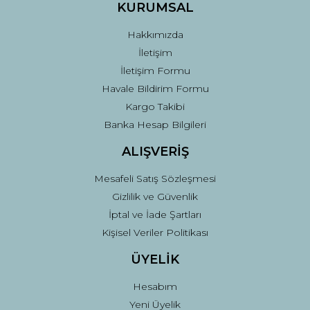
Ürün fiyatı diğer sitelerden daha pahalı.
KURUMSAL
Bu ürüne benzer farklı alternatifler olmalı.
Hakkımızda
İletişim
İletişim Formu
Havale Bildirim Formu
Kargo Takibi
Gönder
Banka Hesap Bilgileri
ALIŞVERİŞ
Mesafeli Satış Sözleşmesi
Gizlilik ve Güvenlik
İptal ve İade Şartları
Kişisel Veriler Politikası
ÜYELİK
Hesabım
Yeni Üyelik