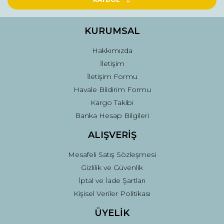
Ürün bilgilerinde hatalar bulunuyor.
Ürün fiyatı diğer sitelerden daha pahalı.
KURUMSAL
Bu ürüne benzer farklı alternatifler olmalı.
Hakkımızda
İletişim
İletişim Formu
Havale Bildirim Formu
Kargo Takibi
Gönder
Banka Hesap Bilgileri
ALIŞVERİŞ
Mesafeli Satış Sözleşmesi
Gizlilik ve Güvenlik
İptal ve İade Şartları
Kişisel Veriler Politikası
ÜYELİK