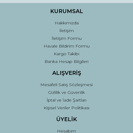
Ürün bilgilerinde hatalar bulunuyor.
Ürün fiyatı diğer sitelerden daha pahalı.
KURUMSAL
Bu ürüne benzer farklı alternatifler olmalı.
Hakkımızda
İletişim
İletişim Formu
Havale Bildirim Formu
Kargo Takibi
Gönder
Banka Hesap Bilgileri
ALIŞVERİŞ
Mesafeli Satış Sözleşmesi
Gizlilik ve Güvenlik
İptal ve İade Şartları
Kişisel Veriler Politikası
ÜYELİK
Hesabım