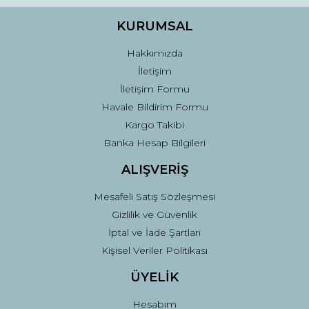
Ürün bilgilerinde hatalar bulunuyor.
Ürün fiyatı diğer sitelerden daha pahalı.
KURUMSAL
Bu ürüne benzer farklı alternatifler olmalı.
Hakkımızda
İletişim
İletişim Formu
Havale Bildirim Formu
Kargo Takibi
Gönder
Banka Hesap Bilgileri
ALIŞVERİŞ
Mesafeli Satış Sözleşmesi
Gizlilik ve Güvenlik
İptal ve İade Şartları
Kişisel Veriler Politikası
ÜYELİK
Hesabım