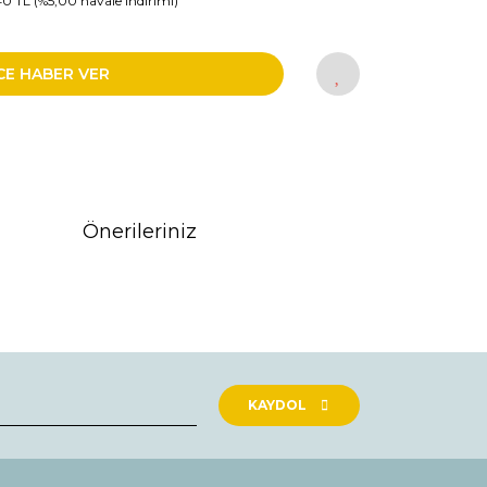
40 TL (%5,00 havale indirimi)
CE HABER VER
Önerileriniz
rak tarafımıza iletebilirsiniz.
KAYDOL