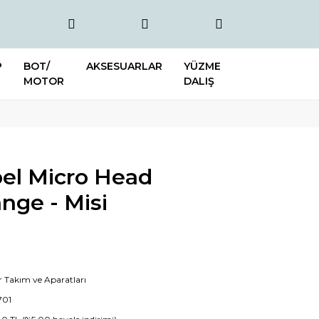
P
BOT/
AKSESUARLAR
YÜZME
MOTOR
DALIŞ
bel Micro Head
nge - Misi
r Takım ve Aparatları
701