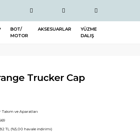
P
BOT/
AKSESUARLAR
YÜZME
MOTOR
DALIŞ
range Trucker Cap
r Takım ve Aparatları
669
,82 TL (%5,00 havale indirimi)