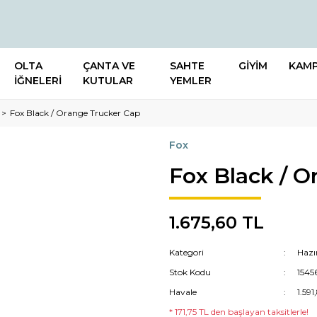
OLTA
ÇANTA VE
SAHTE
GİYİM
KAM
İĞNELERİ
KUTULAR
YEMLER
Fox Black / Orange Trucker Cap
Fox
Fox Black / O
1.675,60 TL
Kategori
Hazı
Stok Kodu
1545
Havale
1.591
* 171,75 TL den başlayan taksitlerle!