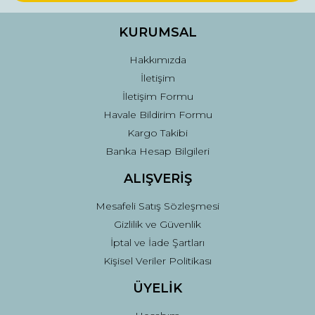
Ürün bilgilerinde hatalar bulunuyor.
Ürün fiyatı diğer sitelerden daha pahalı.
KURUMSAL
Bu ürüne benzer farklı alternatifler olmalı.
Hakkımızda
İletişim
İletişim Formu
Havale Bildirim Formu
Kargo Takibi
Gönder
Banka Hesap Bilgileri
ALIŞVERİŞ
Mesafeli Satış Sözleşmesi
Gizlilik ve Güvenlik
İptal ve İade Şartları
Kişisel Veriler Politikası
ÜYELİK