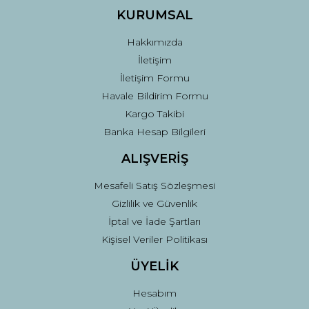
Ürün fiyatı diğer sitelerden daha pahalı.
KURUMSAL
Bu ürüne benzer farklı alternatifler olmalı.
Hakkımızda
İletişim
İletişim Formu
Havale Bildirim Formu
Kargo Takibi
Gönder
Banka Hesap Bilgileri
ALIŞVERİŞ
Mesafeli Satış Sözleşmesi
Gizlilik ve Güvenlik
İptal ve İade Şartları
Kişisel Veriler Politikası
ÜYELİK
Hesabım