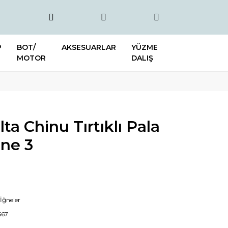
P
BOT/
AKSESUARLAR
YÜZME
MOTOR
DALIŞ
ta Chinu Tırtıklı Pala
ğne 3
 İğneler
567