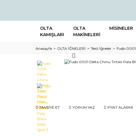
OLTA
OLTA
MİSİNELER
KAMIŞLARI
MAKİNELERİ
Anasayfa
OLTA İĞNELERİ
Tekli İğneler
Fudo 0001 D
TAVSİYE ET
YORUM YAZ
FİYAT ALARMI