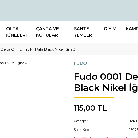
OLTA
ÇANTA VE
SAHTE
GİYİM
KAM
İĞNELERİ
KUTULAR
YEMLER
elta Chinu Tırtıklı Pala Black Nikel İğne 3
FUDO
Fudo 0001 Del
Black Nikel İ
115,00 TL
Kategori
Tekli
Stok Kodu
1592