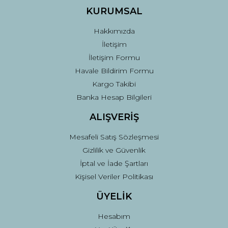
Ürün fiyatı diğer sitelerden daha pahalı.
KURUMSAL
Bu ürüne benzer farklı alternatifler olmalı.
Hakkımızda
İletişim
İletişim Formu
Havale Bildirim Formu
Kargo Takibi
Gönder
Banka Hesap Bilgileri
ALIŞVERİŞ
Mesafeli Satış Sözleşmesi
Gizlilik ve Güvenlik
İptal ve İade Şartları
Kişisel Veriler Politikası
ÜYELİK
Hesabım