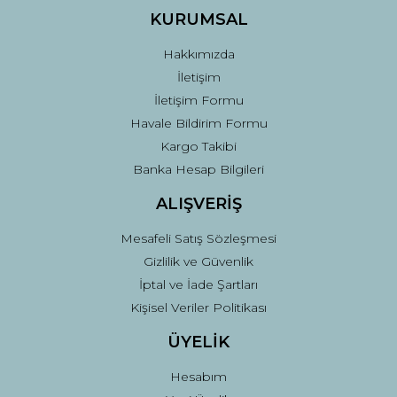
Ürün fiyatı diğer sitelerden daha pahalı.
KURUMSAL
Bu ürüne benzer farklı alternatifler olmalı.
Hakkımızda
İletişim
İletişim Formu
Havale Bildirim Formu
Kargo Takibi
Gönder
Banka Hesap Bilgileri
ALIŞVERİŞ
Mesafeli Satış Sözleşmesi
Gizlilik ve Güvenlik
İptal ve İade Şartları
Kişisel Veriler Politikası
ÜYELİK
Hesabım